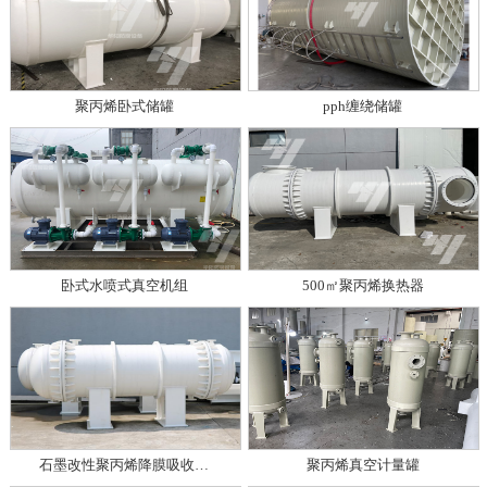
聚丙烯卧式储罐
pph缠绕储罐
卧式水喷式真空机组
500㎡聚丙烯换热器
石墨改性聚丙烯降膜吸收…
聚丙烯真空计量罐